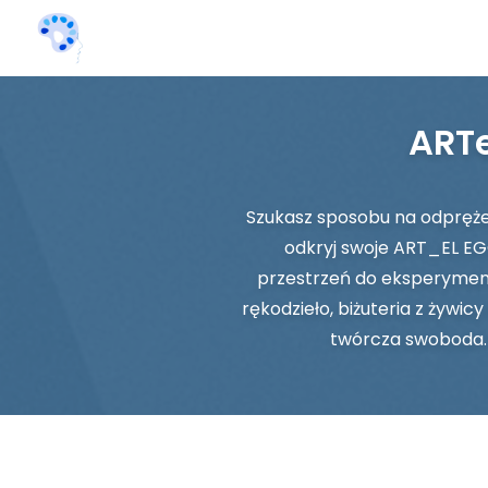
ARTe
Szukasz sposobu na odprężen
odkryj swoje ART_EL EGO
przestrzeń do eksperymento
rękodzieło, biżuteria z żywi
twórcza swoboda. 