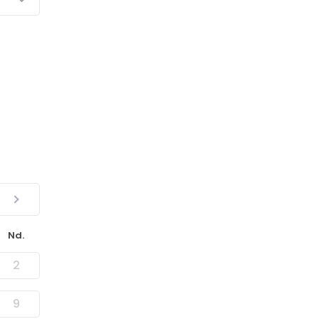
Nd.
2
9