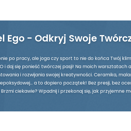
l Ego - Odkryj Swoje Twórc
ie po pracy, ale joga czy sport to nie do końca Twój kli
 i daj się ponieść twórczej pasji! Na moich warsztatach 
wania i rozwijania swojej kreatywności. Ceramika, malars
cy epoksydowej… a to dopiero początek! Bez presji, bez oc
Brzmi ciekawie? Wpadnij i przekonaj się, jak przyjemne m