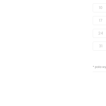
10
17
24
31
* pola 