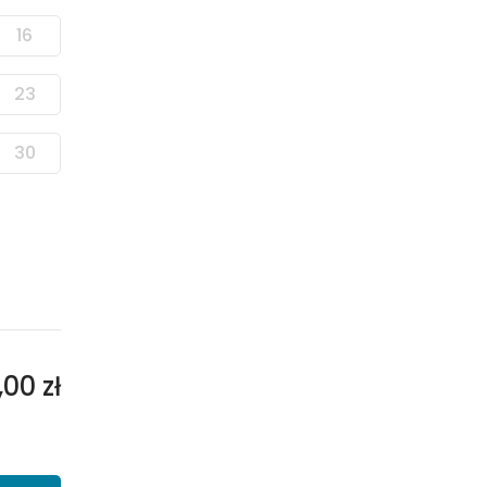
16
23
30
,00 zł