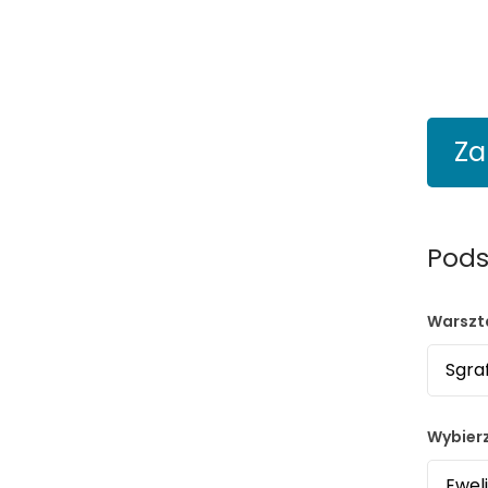
Za
Pods
Warszt
Wybier