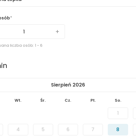
 osób
+
ana liczba osób: 1 - 6
in
Sierpień 2026
Wt.
Śr.
Cz.
Pt.
So.
1
4
5
6
7
8