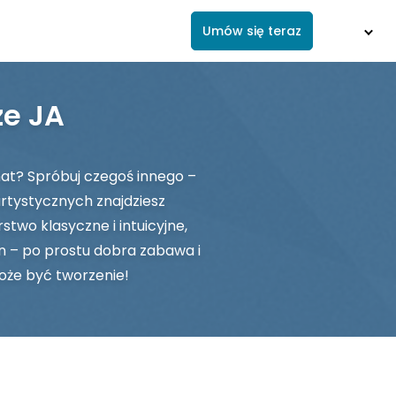
Umów się teraz
ze JA
mat? Spróbuj czegoś innego –
artystycznych znajdziesz
two klasyczne i intuicyjne,
en – po prostu dobra zabawa i
oże być tworzenie!