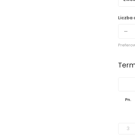
Liczba
–
Preferow
Term
›
Pn.
3